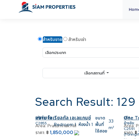
Hom
สำหรับขาย
สำหรับเช่า
เลือกสถานที่
Search Result: 129 
สยาม โอเรียลทัล เอเลแกนซ์
One T
รหัสอ้างอิง:
ขนาด
รหัส
33
C2855
อ้างอิง:
Bedroom
1
ห้องน้ำ
1
พื้นที่
Area:
Pratumnak Hill
Area:
P
m²
C2591
ใช้สอย
1,850,000
ราคา:
฿
ราคา:
฿
(Foreign