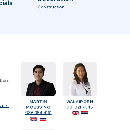
ials
Construction
buri,
MARTIN
WALAIPORN
s.net
MOESSING
081 821 7045
086 354 4161