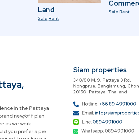
Commerc
Land
Sale
Rent
Sale
Rent
Siam properties
340/80 M. 9, Pattaya 3 Rd.
ttaya,
Nongprue, Banglamung, Chon
20150, Pattaya, Thailand
Hotline:
+66 89 4991000
ence in the Pattaya
Email:
info@siampropertie
 brand new/off plan
Line:
0894991000
re as we work
Whatsapp: 0894991000
ld you prefer a pre