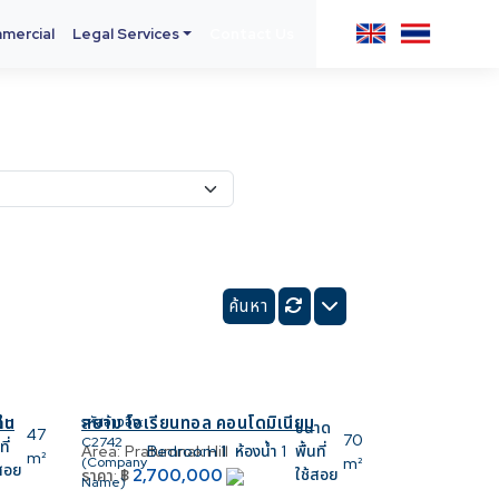
mercial
Legal Services
Contact Us
ใน
สยาม โอเรียนทอล คอนโดมิเนียม
าด
รหัสอ้างอิง:
ขนาด
47
70
C2742
ที่
Area:
Pratumnak Hill
Bedroom
1
ห้องน้ำ
1
พื้นที่
m²
(Company
m²
้สอย
2,700,000
ใช้สอย
ราคา:
฿
Name)