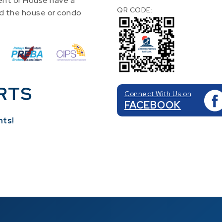
nt or House have a
QR CODE:
find the house or condo
RTS
Connect With Us on
FACEBOOK
nts!