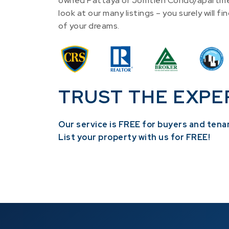
owned Pattaya or Jomtien Condo/apartme
look at our many listings – you surely will 
of your dreams.
TRUST THE EXPE
Our service is FREE for buyers and tena
​List your property with us for FREE!