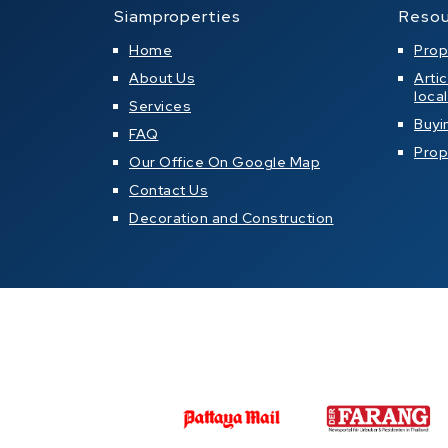
Siamproperties
Resou
Home
Prop
About Us
Arti
loca
Services
Buyi
FAQ
Prop
Our Office On Google Map
Contact Us
Decoration and Construction