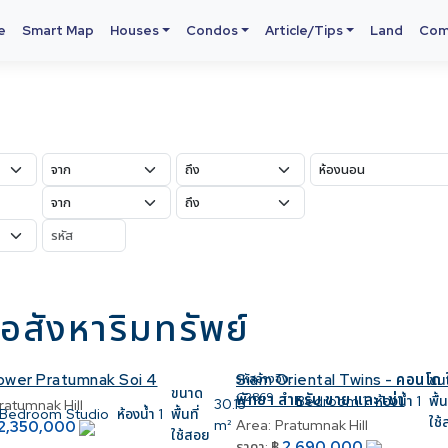
e
Smart Map
Houses
Condos
Article/Tips
Land
Com
อสังหาริมทรัพย์
ower Pratumnak Soi 4
Siam Oriental Twins - คอนโด 
รหัสอ้างอิง:
ขน
ขนาด
C2869
พัทยา สำหรับ ขาย และ เช่า
Bedroom
1
ห้องน้ำ
1
พื้น
30.15
ratumnak Hill
Bedroom
Studio
ห้องน้ำ
1
พื้นที่
ใช
m²
Area:
Pratumnak Hill
2,350,000
ใช้สอย
2,690,000
ราคา:
฿