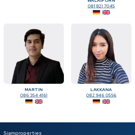
WALAIPORN
081 821 7045
MARTIN
LAKKANA
086 354 4161
082 946 0556
Siamproperties