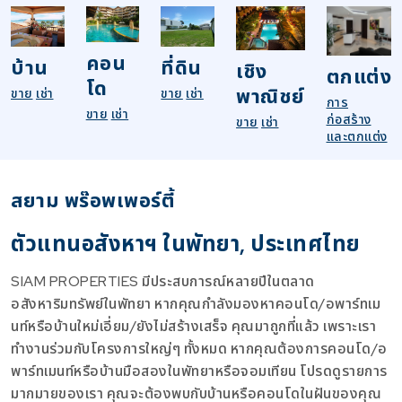
คอน
บ้าน
ที่ดิน
เชิง
ตกแต่ง
โด
พาณิชย์
ขาย
เช่า
ขาย
เช่า
การ
ขาย
เช่า
ก่อสร้าง
ขาย
เช่า
และตกแต่ง
สยาม พร๊อพเพอร์ตี้
ตัวแทนอสังหาฯ ในพัทยา, ประเทศไทย
SIAM PROPERTIES มีประสบการณ์หลายปีในตลาด
อสังหาริมทรัพย์ในพัทยา หากคุณกำลังมองหาคอนโด/อพาร์ทเม
นท์หรือบ้านใหม่เอี่ยม/ยังไม่สร้างเสร็จ คุณมาถูกที่แล้ว เพราะเรา
ทำงานร่วมกับโครงการใหญ่ๆ ทั้งหมด หากคุณต้องการคอนโด/อ
พาร์ทเมนท์หรือบ้านมือสองในพัทยาหรือจอมเทียน โปรดดูรายการ
มากมายของเรา คุณจะต้องพบกับบ้านหรือคอนโดในฝันของคุณ