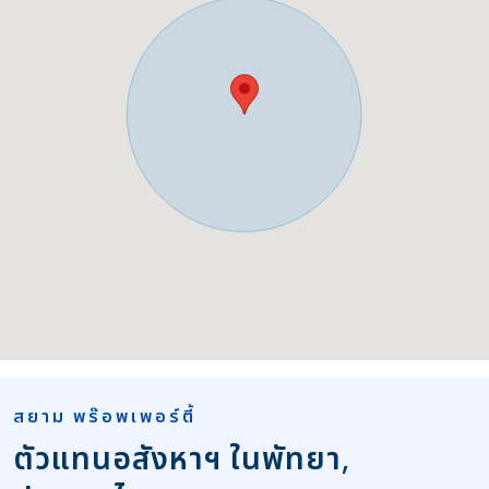
สยาม พร๊อพเพอร์ตี้
ตัวแทนอสังหาฯ ในพัทยา,