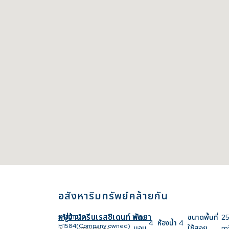
อสังหาริมทรัพย์คล้ายกัน
หมู่บ้านกรีนเรสซิเดนท์ พัทยา
รหัสอ้างอิง:
ห้อง
ขนาดพื้นที่
2
4
ห้องน้ำ
4
H1584(Company owned)
นอน
ใช้สอย
m