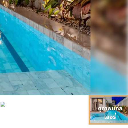
0
ดูภาพแกล
เลอรี่