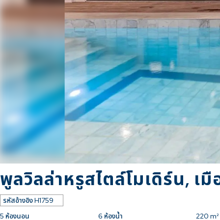
พูลวิลล่าหรูสไตล์โมเดิร์น, เม
รหัสอ้างอิง
H1759
5
ห้องนอน
6
ห้องน้ำ
220
m² 