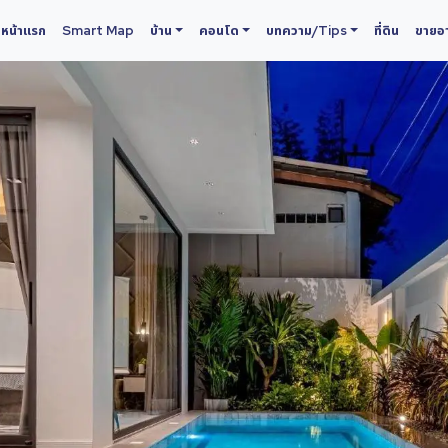
หน้าแรก
Smart Map
บ้าน
คอนโด
บทความ/Tips
ที่ดิน
ขายอา