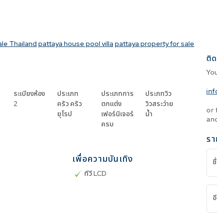
ale Thailand
pattaya house pool villa
pattaya property for sale
ติด
Yo
in
ระเบียงห้อง
ประเภท
ประเภทการ
ประภทวิว
2
ครัว
ครัว
ตกแต่ง
วิวสระว่าย
or 
ยุโรป
เฟอร์นิเจอร์
น้ำ
and
ครบ
รา
เพื่อความบันเทิง
ชื
ทีวี LCD
อ