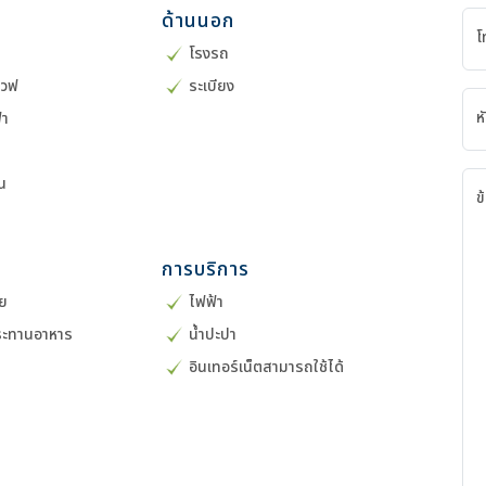
ด้านนอก
โ
โรงรถ
เวฟ
ระเบียง
ห
้า
าน
ข
การบริการ
อย
ไฟฟ้า
บประทานอาหาร
น้ำปะปา
อินเทอร์เน็ตสามารถใช้ได้