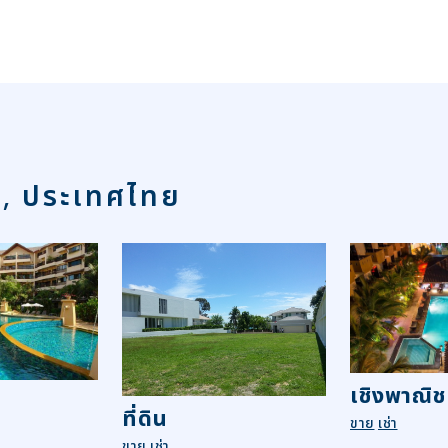
า, ประเทศไทย
เชิงพาณิช
ที่ดิน
ขาย
เช่า
ขาย
เช่า