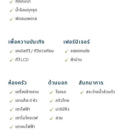
ถังเก็บน้ำ
น้ำร้อนทุกจุด
พัดลมเพดาล
เพื่อความบันเทิง
เฟอร์นิเจอร์
เคเบิลทีวี / ทีวีดาวเทียม
ของตกแต่ง
ทีวี LCD
ผ้าม่าน
ห้องครัว
ด้านนอก
สันทนาการ
เครื่องล้างจาน
โรงรถ
สระว่ายน้ำส่วนตัว
เตาแก๊ส 4 หัว
ครัวไทย
เตาไฟฟ้า
บาร์บีคิว
เตาไมโครเวฟ
สวน
เตาอบไฟฟ้า