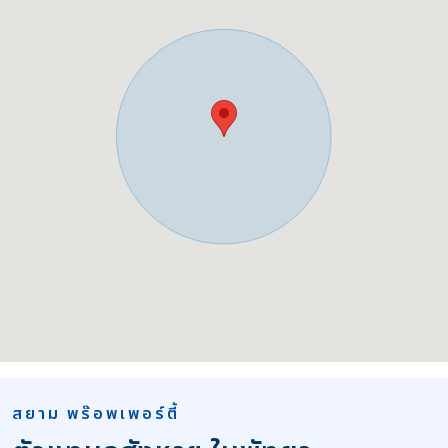
สยาม พร๊อพเพอร์ตี้