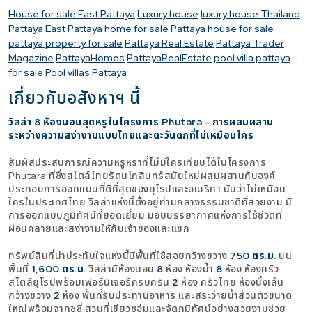
House for sale East Pattaya
Luxury house
luxury house Thailand
Pattaya East
Pattaya home for sale
Pattaya house for sale
pattaya property for sale
Pattaya Real Estate
Pattaya Trader
Magazine
PattayaHomes
PattayaRealEstate
pool villa pattaya
for sale
Pool villas Pattaya
เกี่ยวกับอสังหาฯ นี้
วิลล่า 8 ห้องนอนสุดหรูในโครงการ Phutara - การผสมผสาน
ระหว่างความสง่างามแบบไทยและตะวันตกที่ไม่เหมือนใคร
สัมผัสประสบการณ์ความหรูหราที่ไม่มีใครเทียบได้ในโครงการ
Phutara ที่ซึ่งสไตล์ไทยรัตนโกสินทร์สมัยใหม่ผสมผสานกับองค์
ประกอบการออกแบบที่ดีที่สุดของยุโรปและอเมริกา นับว่าไม่เหมือน
ใครในประเทศไทย วิลล่าแห่งนี้ตั้งอยู่ท่ามกลางธรรมชาติที่สวยงาม มี
การออกแบบภูมิทัศน์ที่ยอดเยี่ยม มอบบรรยากาศแห่งการใช้ชีวิตที่
ผ่อนคลายและสง่างามให้กับเจ้าของและแขก
ทรัพย์สินที่น่าประทับใจแห่งนี้มีพื้นที่ใช้สอยกว้างขวาง
750 ตร.ม.
บน
พื้นที่
1,600 ตร.ม.
วิลล่ามีห้องนอน
8
ห้อง ห้องน้ำ
8
ห้อง ห้องครัว
สไตล์ยุโรปพร้อมเฟอร์นิเจอร์ครบครัน
2
ห้อง ครัวไทย ห้องนั่งเล่น
กว้างขวาง
2
ห้อง พื้นที่รับประทานอาหาร และสระว่ายน้ำส่วนตัวขนาด
ใหญ่พร้อมจากุซซี่ สวนที่เขียวชอุ่มและจัดภูมิทัศน์อย่างสวยงามช่วย