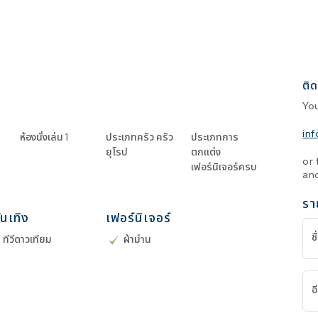
ติด
Yo
in
ห้องนั่งเล่น
1
ประเภทครัว
ครัว
ประเภทการ
ยุโรป
ตกแต่ง
or 
เฟอร์นิเจอร์ครบ
and
รา
ันเทิง
เฟอร์นิเจอร์
ชื
/ ทีวีดาวเทียม
ผ้าม่าน
อ