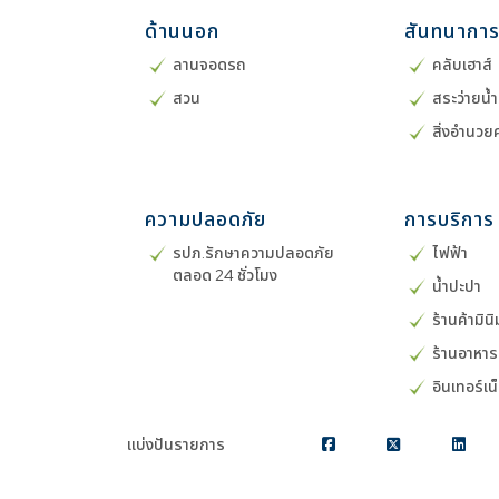
ด้านนอก
สันทนากา
ลานจอดรถ
คลับเฮาส์
สวน
สระว่ายน้
สิ่งอำนว
ความปลอดภัย
การบริการ
รปภ.รักษาความปลอดภัย
ไฟฟ้า
ตลอด 24 ชั่วโมง
น้ำปะปา
ร้านค้ามิน
ร้านอาหาร
อินเทอร์เน
แบ่งปันรายการ