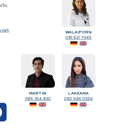
ปรือ,
s.net
WALAIPORN
081 821 7045
MARTIN
LAKKANA
086 354 4161
082 946 0556