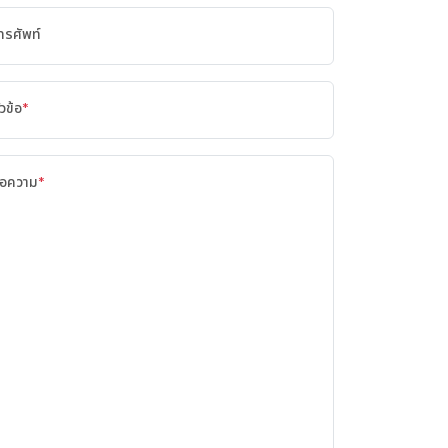
ทรศัพท์
ัวข้อ
*
้อความ
*