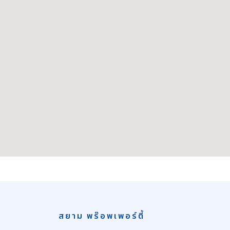
สยาม พร๊อพเพอร์ตี้