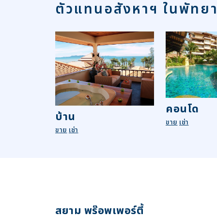
ตัวแทนอสังหาฯ ในพัทย
คอนโด
บ้าน
ขาย
เช่า
ขาย
เช่า
สยาม พร๊อพเพอร์ตี้