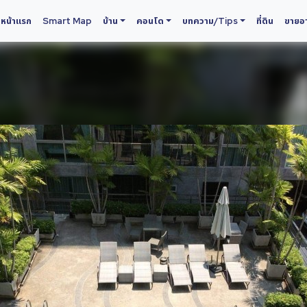
หน้าแรก
Smart Map
บ้าน
คอนโด
บทความ/Tips
ที่ดิน
ขายอา