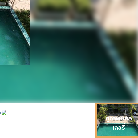
h
ดูภาพแกล
เลอรี่