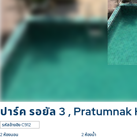
ปาร์ค รอยัล 3 , Pratumnak H
รหัสอ้างอิง
C912
2
ห้องนอน
2
ห้องน้ำ