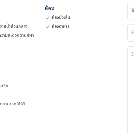
ร
ห้อง
โ
ห้องนั่งเล่น
ำว่ายน้ำส่วนกลาง
ห้องอาหาร
ห
ยความสะดวกด้านกีฬา
ข
ิมาร์ท
็ตสามารถใช้ได้