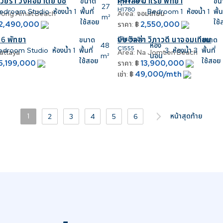
เวียร่า วงศ์อมาตย์ บีช
ศุภาลัย มาเรย์ พัทยา
ขนาด
รหัสอ้างอิง:
ขน
27
H1780
edroom
Studio
ห้องน้ำ
1
พื้นที่
Bedroom
1
ห้องน้ำ
1
พื้น
ong Amat Beach
Area:
จอมเทียน
m²
ใช้สอย
ใช
2,490,000
2,550,000
ราคา:
฿
 6 พัทยา
บีช วิลล่า วิภาวดี นาจอมเทียน
ขนาด
รหัสอ้างอิง:
ขนาด
48
ห้อง
C1555
edroom
Studio
ห้องน้ำ
1
พื้นที่
3
ห้องน้ำ
3
พื้นที่
attaya
Area:
Na Jomtien Beach
m²
นอน
ใช้สอย
ใช้สอย
5,199,000
13,900,000
ราคา:
฿
49,000/mth
เช่า:
฿
1
หน้าสุดท้าย
2
3
4
5
6