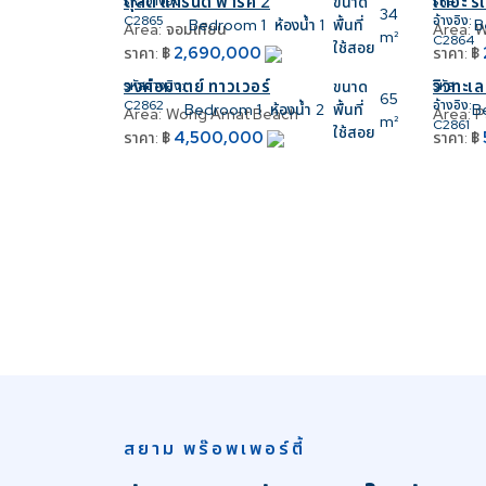
ดุสิต แกรนด์ พาร์ค 2
เดอะ ริ
รหัสอ้างอิง:
ขนาด
รหัส
34
C2865
อ้างอิง:
Bedroom
1
ห้องน้ำ
1
พื้นที่
B
Area:
จอมเทียน
Area:
W
m²
C2864
ใช้สอย
2,690,000
ราคา:
฿
ราคา:
฿
วงศ์อมาตย์ ทาวเวอร์
วิวทะเล
รหัสอ้างอิง:
ขนาด
รหัส
65
C2862
อ้างอิง:
Bedroom
1
ห้องน้ำ
2
พื้นที่
B
Area:
Wong Amat Beach
Area:
P
m²
C2861
ใช้สอย
4,500,000
ราคา:
฿
ราคา:
฿
สยาม พร๊อพเพอร์ตี้