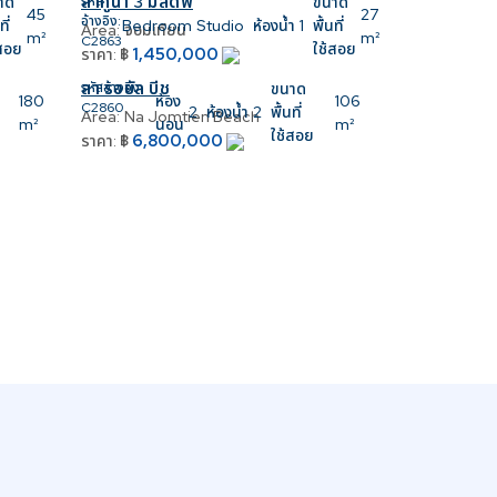
ลากูน่า 3 มัลดีฟ
าด
รหัส
ขนาด
45
27
อ้างอิง:
ที่
Bedroom
Studio
ห้องน้ำ
1
พื้นที่
Area:
จอมเทียน
m²
m²
C2863
้สอย
ใช้สอย
1,450,000
ราคา:
฿
ลา รอยัล บีช
รหัสอ้างอิง:
ขนาด
180
ห้อง
106
C2860
2
ห้องน้ำ
2
พื้นที่
Area:
Na Jomtien Beach
m²
นอน
m²
ใช้สอย
6,800,000
ราคา:
฿