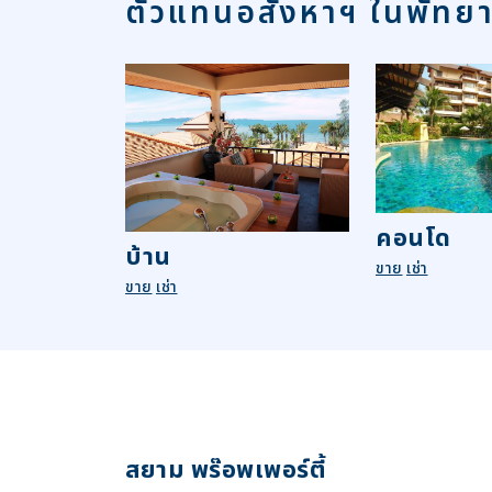
ตัวแทนอสังหาฯ ในพัทย
คอนโด
บ้าน
ขาย
เช่า
ขาย
เช่า
สยาม พร๊อพเพอร์ตี้