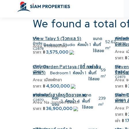
We found a total 
View Talay 5 (วิวทะเล 5)
Arcadi
รหัส
ขนาด
รหัสอ้างอิ
52.62
อ้างอิง:
C2877
มิลเลนเ
Bedroom
Studio
ห้องน้ำ
1
พื้นที่
Area:
หาดจอมเทียน
m²
C2878
ใช้สอย
Area:
เ
3,575,000
ราคา:
฿
ราคา:
฿
City Garden Pattaya (ซิตี้ การ์เด้น
Seven 
รหัสอ้างอิง:
ขนาด
รหัส
59
C2874
อ้างอิง:
พัทยา)
รีสอร์ท
Bedroom
1
ห้องน้ำ
1
พื้นที่
B
m²
C2873
ใช้สอย
Area:
เมืองพัทยา
Area:
จ
4,500,000
ราคา:
฿
ราคา:
฿
ขายเพนต์เฮาส์หรูติดชายหาด
Siam O
รหัสอ้างอิง:
ขนาด
รหัสอ้างอิ
ห้อง
239
C2870
C2869
พัทยา ส
3
ห้องน้ำ
4
พื้นที่
Area:
Na Jomtien Beach
นอน
m²
ใช้สอย
Area:
P
36,900,000
ราคา:
฿
ราคา:
฿
1
เช่า:
฿