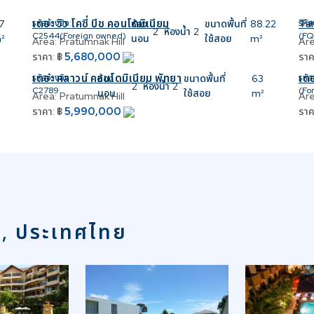
เดอะ วิว โคซี่ บีช คอนโดมิเนียม
Ta
7
รหัสอ้างอิง:
ห้อง
ขนาดพื้นที่
88.22
รหัส
2
ห้องน้ำ
2
C2544(Foreign owned)
(FQ
²
นอน
ใช้สอย
m²
Area:
Pratumnak Hill
Are
5,680,000
ราคา:
฿
ราค
เดอะ คลาวน์ คอนโดมิเนียม พัทยา
เดอ
รหัสอ้างอิง:
ห้อง
ขนาดพื้นที่
63
รหัส
2
ห้องน้ำ
2
C2789
(Fo
นอน
ใช้สอย
m²
Area:
Pratumnak Hill
Are
5,990,000
ราคา:
฿
ราค
า, ประเทศไทย