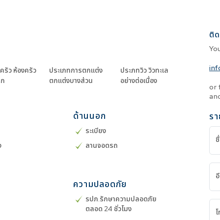
ติด
Yo
in
ครัว
ห้องครัว
ประเภทการตกแต่ง
ประภทวิว
วิวทะเล
็ก
ตกแต่งบางส่วน
อย่างต่อเนื่อง
or 
and
ด้านนอก
รา
ระเบียง
ชื
ง
ลานจอดรถ
อ
ความปลอดภัย
น
รปภ.รักษาความปลอดภัย
ตลอด 24 ชั่วโมง
โ