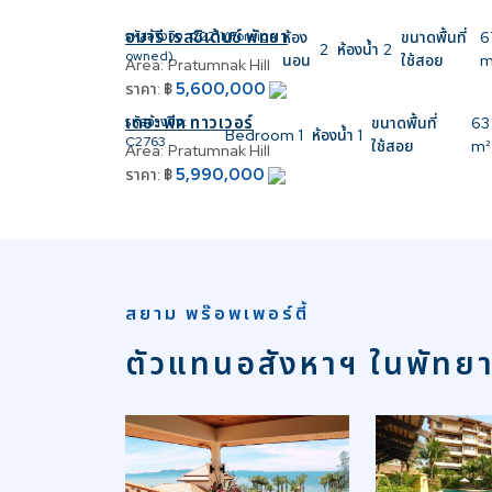
อมารี เรสซิเด้นซ์ พัทยา
รหัสอ้างอิง:
C2211(Foreign
ห้อง
ขนาดพื้นที่
6
2
ห้องน้ำ
2
owned)
นอน
ใช้สอย
m
Area:
Pratumnak Hill
5,600,000
ราคา:
฿
เดอะ พีค ทาวเวอร์
รหัสอ้างอิง:
ขนาดพื้นที่
63
Bedroom
1
ห้องน้ำ
1
C2763
ใช้สอย
m²
Area:
Pratumnak Hill
5,990,000
ราคา:
฿
สยาม พร๊อพเพอร์ตี้
ตัวแทนอสังหาฯ ในพัทย