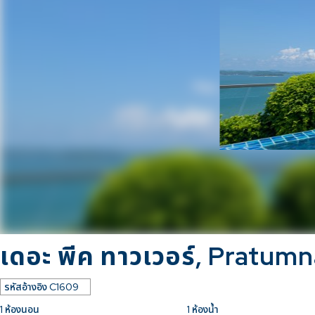
เดอะ พีค ทาวเวอร์, Pratumn
รหัสอ้างอิง
C1609
1
ห้องนอน
1
ห้องน้ำ