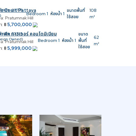
ra Court Pattaya
อ้างอิง:
C2705
ขนาดพื้นที่
108
Bedroom
1
ห้องน้ำ
1
)
ใช้สอย
m²
a:
Pratumnak Hill
5,700,000
า:
฿
ะ พีค ทาวเวอร์ คอนโดมิเนียม
อ้างอิง:
C2735
ขนาด
62
reign Owned)
Bedroom
1
ห้องน้ำ
1
พื้นที่
a:
Pratumnak Hill
m²
ใช้สอย
5,999,000
า:
฿