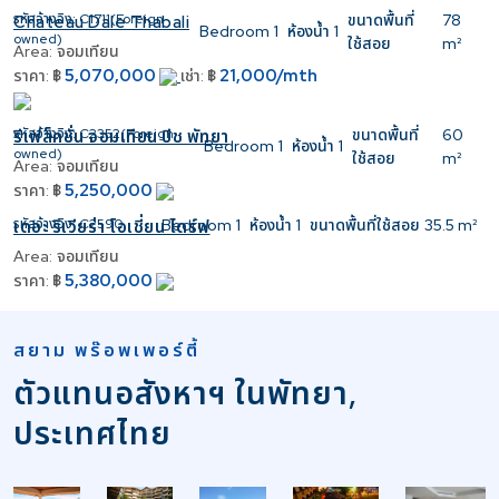
รหัสอ้างอิง:
C1711(Foreign
ขนาดพื้นที่
78
Chateau Dale Thabali
Bedroom
1
ห้องน้ำ
1
owned)
ใช้สอย
m²
Area:
จอมเทียน
5,070,000
21,000/mth
ราคา:
฿
เช่า:
฿
รหัสอ้างอิง:
C2352(Foreign
ขนาดพื้นที่
60
รีเฟล็คชั่น จอมเทียน บีช พัทยา
Bedroom
1
ห้องน้ำ
1
owned)
ใช้สอย
m²
Area:
จอมเทียน
5,250,000
ราคา:
฿
รหัสอ้างอิง:
C2590
Bedroom
1
ห้องน้ำ
1
ขนาดพื้นที่ใช้สอย
35.5 m²
เดอะ ริเวียร่า โอเชี่ยน ไดร์ฟ
Area:
จอมเทียน
5,380,000
ราคา:
฿
สยาม พร๊อพเพอร์ตี้
ตัวแทนอสังหาฯ ในพัทยา,
ประเทศไทย