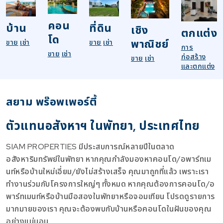
คอน
บ้าน
ที่ดิน
เชิง
ตกแต่ง
โด
พาณิชย์
ขาย
เช่า
ขาย
เช่า
การ
ขาย
เช่า
ก่อสร้าง
ขาย
เช่า
และตกแต่ง
สยาม พร๊อพเพอร์ตี้
ตัวแทนอสังหาฯ ในพัทยา, ประเทศไทย
SIAM PROPERTIES มีประสบการณ์หลายปีในตลาด
อสังหาริมทรัพย์ในพัทยา หากคุณกำลังมองหาคอนโด/อพาร์ทเม
นท์หรือบ้านใหม่เอี่ยม/ยังไม่สร้างเสร็จ คุณมาถูกที่แล้ว เพราะเรา
ทำงานร่วมกับโครงการใหญ่ๆ ทั้งหมด หากคุณต้องการคอนโด/อ
พาร์ทเมนท์หรือบ้านมือสองในพัทยาหรือจอมเทียน โปรดดูรายการ
มากมายของเรา คุณจะต้องพบกับบ้านหรือคอนโดในฝันของคุณ
อย่างแน่นอน