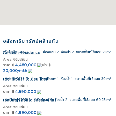
อสังหาริมทรัพย์คล้ายกัน
รหัสอ้างอิง:
C1972
ห้องนอน
2
ห้องน้ำ
2
ขนาดพื้นที่ใช้สอย
71 m²
Amazon Residence
Area:
จอมเทียน
4,480,000
ราคา:
฿
เช่า:
฿
20,000/mth
รหัสอ้างอิง:
C2645
Bedroom
1
ห้องน้ำ
1
ขนาดพื้นที่ใช้สอย
39 m²
เดอะ ริเวียร่า โอเชี่ยน ไดรฟ์
Area:
จอมเทียน
4,590,000
ราคา:
฿
รหัสอ้างอิง:
C2783
ห้องนอน
2
ห้องน้ำ
2
ขนาดพื้นที่ใช้สอย
69.25 m²
เอสปันญ่า คอนโด รีสอร์ท พัทยา
Area:
จอมเทียน
4,990,000
ราคา:
฿