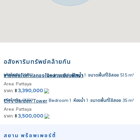
อสังหาริมทรัพย์คล้ายกัน
รหัสอ้างอิง:
C1032
Bedroom
1
ห้องน้ำ
1
ขนาดพื้นที่ใช้สอย
51.5 m²
ขายคอนโดทำเลทองใจกลางเมืองพัทยา
Area:
Pattaya
3,390,000
ราคา:
฿
รหัสอ้างอิง:
C1703
Bedroom
1
ห้องน้ำ
1
ขนาดพื้นที่ใช้สอย
35 m²
City Garden Tower
Area:
Pattaya
3,500,000
ราคา:
฿
สยาม พร๊อพเพอร์ตี้