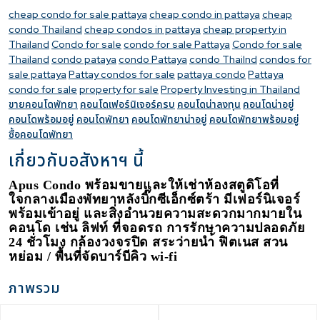
cheap condo for sale pattaya
cheap condo in pattaya
cheap
condo Thailand
cheap condos in pattaya
cheap property in
Thailand
Condo for sale
condo for sale Pattaya
Condo for sale
Thailand
condo pataya
condo Pattaya
condo Thailnd
condos for
sale pattaya
Pattay condos for sale
pattaya condo
Pattaya
condo for sale
property for sale
Property Investing in Thailand
ขายคอนโดพัทยา
คอนโดเฟอร์นิเจอร์ครบ
คอนโดน่าลงทุน
คอนโดน่าอยู่
คอนโดพร้อมอยู่
คอนโดพัทยา
คอนโดพัทยาน่าอยู่
คอนโดพัทยาพร้อมอยู่
ซื้อคอนโดพัทยา
เกี่ยวกับอสังหาฯ นี้
Apus Condo
พร้อมขายและให้เช่าห้องสตูดิโอที่
ใจกลางเมืองพัทยาหลังบิ๊กซีเอ็กซ์ตร้า มีเฟอร์นิเจอร์
พร้อมเข้าอยู่ และสิ่งอำนวยความสะดวกมากมายใน
คอนโด เช่น ลิฟท์ ที่จอดรถ การรักษาความปลอดภัย
24
ชั่วโมง กล้องวงจรปิด สระว่ายนำ้ ฟิตเนส สวน
หย่อม
/
พื้นที่จัดบาร์บีคิว
wi-fi
ภาพรวม