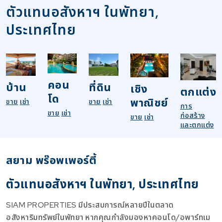
ตัวแทนอสังหาฯ ในพัทยา,
ประเทศไทย
คอน
บ้าน
ที่ดิน
เชิง
ตกแต่ง
โด
พาณิชย์
ขาย
เช่า
ขาย
เช่า
การ
ขาย
เช่า
ก่อสร้าง
ขาย
เช่า
และตกแต่ง
สยาม พร๊อพเพอร์ตี้
ตัวแทนอสังหาฯ ในพัทยา, ประเทศไทย
SIAM PROPERTIES มีประสบการณ์หลายปีในตลาด
อสังหาริมทรัพย์ในพัทยา หากคุณกำลังมองหาคอนโด/อพาร์ทเม