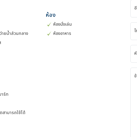
อ
ร
ห้อง
ห้องนั่งเล่น
โ
ำว่ายน้ำส่วนกลาง
ห้องอาหาร
ส
ห
ข
ิมาร์ท
็ตสามารถใช้ได้