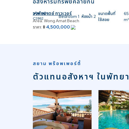
อสังหาริมทรัพย์คล้ายกัน
วงศ์อมาตย์ ทาวเวอร์
รหัสอ้างอิง:
ขนาดพื้นที่
65
Bedroom
1
ห้องน้ำ
2
C2862
ใช้สอย
m²
Area:
Wong Amat Beach
4,500,000
ราคา:
฿
สยาม พร๊อพเพอร์ตี้
ตัวแทนอสังหาฯ ในพัทย