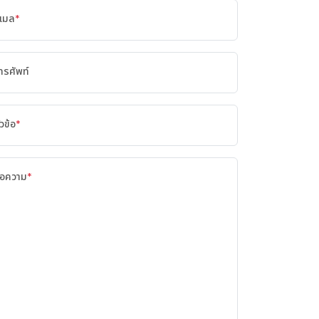
ีเมล
*
ทรศัพท์
ัวข้อ
*
้อความ
*