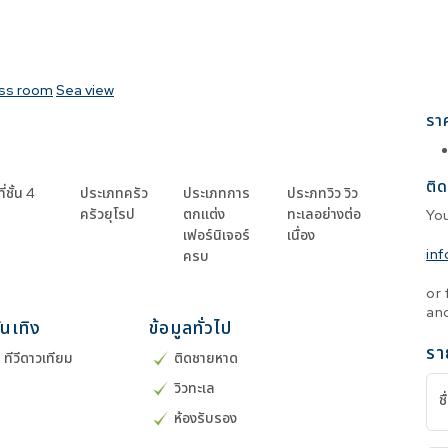
ess room
Sea view
รา
ติด
่ชั้น
4
ประเภทครัว
ประเภทการ
ประภทวิว
วิว
ครัวยุโรป
ตกแต่ง
ทะเลอย่างต่อ
Yo
เฟอร์นิเจอร์
เนื่อง
in
ครบ
or 
and
ันเทิง
ข้อมูลทั่วไป
รา
/ ทีวีดาวเทียม
ติดชายหาด
วิวทะเล
ชื
ห้องรับรอง