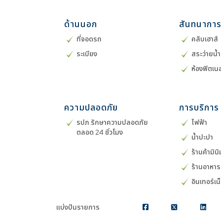
ด้านนอก
สันทนากา
ที่จอดรถ
คลับเฮาส์
ระเบียง
สระว่ายน้
ห้องฟิตเน
ความปลอดภัย
การบริการ
รปภ.รักษาความปลอดภัย
ไฟฟ้า
ตลอด 24 ชั่วโมง
น้ำปะปา
ร้านค้ามิน
ร้านอาหาร
อินเทอร์เน
แบ่งปันรายการ