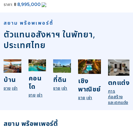
8,995,000
ราคา:
฿
สยาม พร๊อพเพอร์ตี้
ตัวแทนอสังหาฯ ในพัทยา,
ประเทศไทย
คอน
บ้าน
ที่ดิน
เชิง
ตกแต่ง
โด
พาณิชย์
ขาย
เช่า
ขาย
เช่า
การ
ขาย
เช่า
ก่อสร้าง
ขาย
เช่า
และตกแต่ง
สยาม พร๊อพเพอร์ตี้