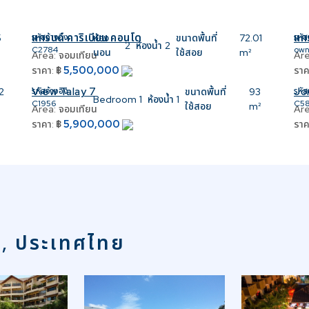
แกรนด์ คาริเบียน คอนโด
แกร
5
รหัสอ้างอิง:
ห้อง
ขนาดพื้นที่
72.01
รหัส
2
ห้องน้ำ
2
C2784
own
นอน
ใช้สอย
m²
Area:
จอมเทียน
Are
5,500,000
ราคา:
฿
ราค
View Talay 7
Jo
2
รหัสอ้างอิง:
ขนาดพื้นที่
93
รหัส
Bedroom
1
ห้องน้ำ
1
C1956
C5
ใช้สอย
m²
Area:
จอมเทียน
Are
5,900,000
ราคา:
฿
ราค
า, ประเทศไทย