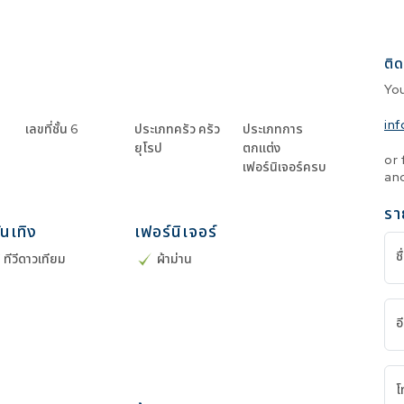
ติด
Yo
in
เลขที่ชั้น
6
ประเภทครัว
ครัว
ประเภทการ
ยุโรป
ตกแต่ง
or 
เฟอร์นิเจอร์ครบ
and
รา
ันเทิง
เฟอร์นิเจอร์
ชื
/ ทีวีดาวเทียม
ผ้าม่าน
อ
โ