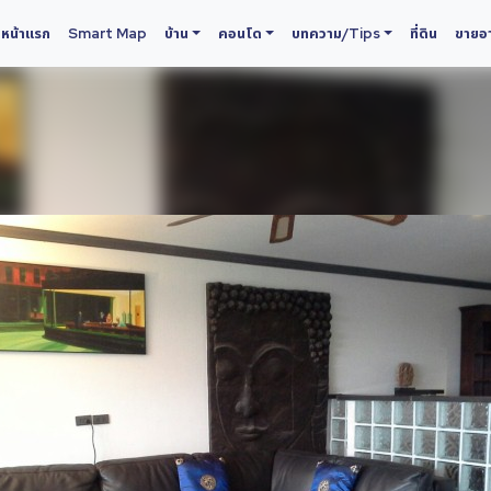
หน้าแรก
Smart Map
บ้าน
คอนโด
บทความ/Tips
ที่ดิน
ขายอา