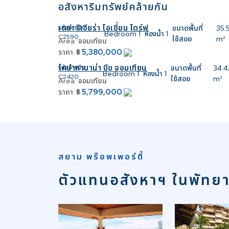
อสังหาริมทรัพย์คล้ายกัน
เดอะ ริเวียร่า โอเชี่ยน ไดร์ฟ
รหัสอ้างอิง:
ขนาดพื้นที่
35.
Bedroom
1
ห้องน้ำ
1
C2590
ใช้สอย
m²
Area:
จอมเทียน
5,380,000
ราคา:
฿
โคปาคาบาน่า บีช จอมเทียน
รหัสอ้างอิง:
ขนาดพื้นที่
34.4
Bedroom
1
ห้องน้ำ
1
C2420
ใช้สอย
m²
Area:
จอมเทียน
5,799,000
ราคา:
฿
สยาม พร๊อพเพอร์ตี้
ตัวแทนอสังหาฯ ในพัทย