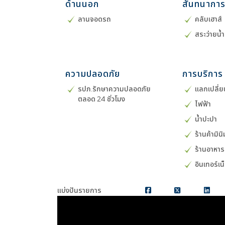
ด้านนอก
สันทนากา
ลานจอดรถ
คลับเฮาส์
สระว่ายน้
ความปลอดภัย
การบริการ
รปภ.รักษาความปลอดภัย
แลกเปลี่ย
ตลอด 24 ชั่วโมง
ไฟฟ้า
น้ำปะปา
ร้านค้ามิน
ร้านอาหาร
อินเทอร์เน
แบ่งปันรายการ