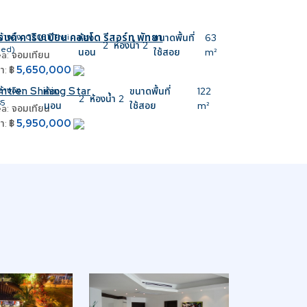
นด์ คาริบเบียน คอนโด รีสอร์ท พัทยา
อ้างอิง:
C2051(Thai
ห้อง
ขนาดพื้นที่
63
2
ห้องน้ำ
2
ed)
นอน
ใช้สอย
m²
a:
จอมเทียน
5,650,000
า:
฿
mtien Shining Star
อ้างอิง:
ห้อง
ขนาดพื้นที่
122
2
ห้องน้ำ
2
85
นอน
ใช้สอย
m²
a:
จอมเทียน
5,950,000
า:
฿