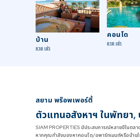
คอนโด
บ้าน
ขาย
เช่า
ขาย
เช่า
สยาม พร๊อพเพอร์ตี้
ตัวแทนอสังหาฯ ในพัทยา,
SIAM PROPERTIES มีประสบการณ์หลายปีในตลาดอ
หากคุณกำลังมองหาคอนโด/อพาร์ทเมนท์หรือบ้านใหม่